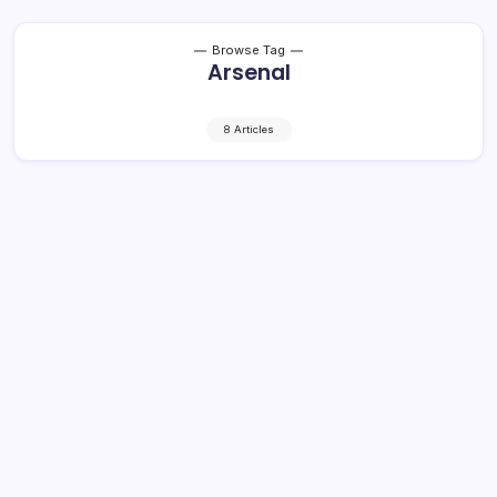
Browse Tag
Arsenal
8 Articles
Libas Arsenal, Amorim Puji Semangat
Pemain Manchester United
2 Min Read
By
Rzha
KRONIK TOTABUAN – Manchester United berhasil
kalahkan dan singkirkan Arsenal dari Piala FA berkat
kemenangan adu penalti 5-3, Minggu (12/1) atau Senin