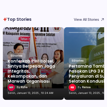
Top Stories
View All Stories
5
Stories
Konferkab PWI Bolsel,
5
Stories
Sintya Berpesan Jaga
Pertamina Tamb
Integritas,
Pasokan LPG 3 Kg
Kekompakan, dan
Penyaluran di Su
Marwah Organisasi
Selatan Kondusif
By
Rzha
By
Rensa
Senin, Januari 13, 2025 , 10:24 AM
Senin, Januari 13, 2025 , 10