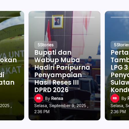
5
Stories
5
Storie
Bupati dan
Pert
okan
Wabup Muba
Tamb
Hadiri Paripurna
LPG 3
di
Penyampaian
Penya
latan
Hasil Reses III
Sulaw
DPRD 2026
Kond
By
Rensa
By
2025 ,
Selasa, September 9, 2025 ,
Selasa, S
2:36 PM
2:36 PM