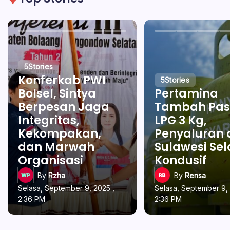
5
Stories
Konferkab PWI
5
Stories
Bolsel, Sintya
Pertamina
Berpesan Jaga
Tambah Pas
Integritas,
LPG 3 Kg,
Kekompakan,
Penyaluran 
dan Marwah
Sulawesi Se
Organisasi
Kondusif
By
Rzha
By
Rensa
Selasa, September 9, 2025 ,
Selasa, September 9, 
2:36 PM
2:36 PM