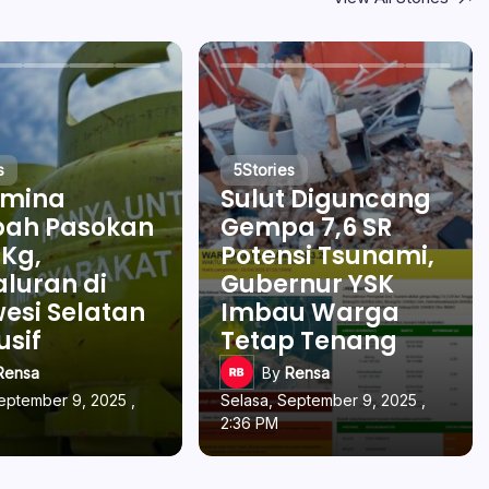
s
5
Stories
amina
Sulut Diguncang
ah Pasokan
Gempa 7,6 SR
 Kg,
Potensi Tsunami,
luran di
Gubernur YSK
esi Selatan
Imbau Warga
usif
Tetap Tenang
Rensa
By
Rensa
eptember 9, 2025 ,
Selasa, September 9, 2025 ,
2:36 PM