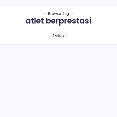
Browse Tag
atlet berprestasi
1 Article
t Beri Penghargaan Mantan Atlet Berprestas
i Utara (Pemprov Sulut) memperingati Hari Olahraga Nasional