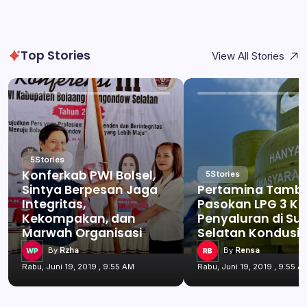
Top Stories
View All Stories
5
Stories
Konferkab PWI Bolsel,
5
Stories
Sintya Berpesan Jaga
Pertamina Tamb
Integritas,
Pasokan LPG 3 Kg
Kekompakan, dan
Penyaluran di Su
Marwah Organisasi
Selatan Kondusif
By
Rzha
By
Rensa
Rabu, Juni 19, 2019 , 9:55 AM
Rabu, Juni 19, 2019 , 9:55 A