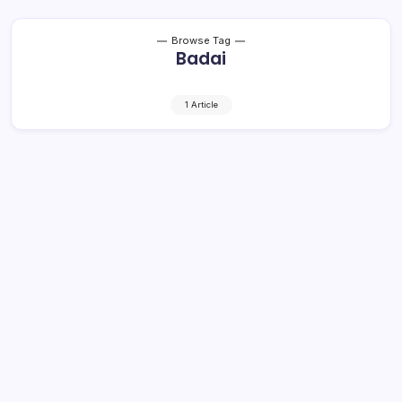
Browse Tag
Badai
1 Article
Cuaca Buruk, Nelayan di Bolsel tak
Bisa Melaut
1 Min Read
By
Rensa
BOLSEL- Puluhan Kapal Ikan milik Nelayan dari beberapa
Desa, harus parkir di Pelabuhan Perikanan Ikan (PPI)