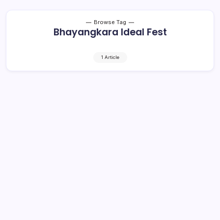
Browse Tag
Bhayangkara Ideal Fest
1 Article
Bupati Bolsel Buka Bhayangkara Ideal
Fest 2025
2 Min Read
By
Rzha
BOLSEL, kroniktotabuan.com – Bupati Bolaang
Mongondow Selatan (Bolsel), Hi. Iskandar Kamaru,
Minggu, 29 Juni 2025, membuka Bhayangkara Ideal Fest