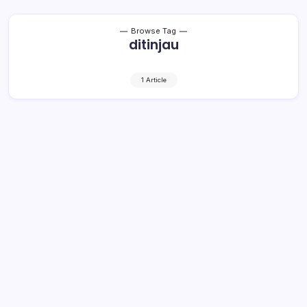
Browse Tag
ditinjau
1 Article
Kemenhub Tinjau Lokasi Bandara
“Bogani” Bolmong
1 Min Read
By
Retho Bambuena
LOLAK – Kementerian Perhubungan, Direktorat
Jenderal Perhubungan Udara, terus mempercepat