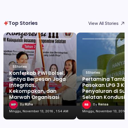
Top Stories
View All Stories
5
Stories
Konferkab PWI Bolsel,
5
Stories
Sintya Berpesan Jaga
Pertamina Tamb
Integritas,
Pasokan LPG 3 Kg
Kekompakan, dan
Penyaluran di Su
Marwah Organisasi
Selatan Kondusif
By
Rzha
By
Rensa
Minggu, November 13, 2016 , 1:54 AM
Minggu, November 13, 2016 ,