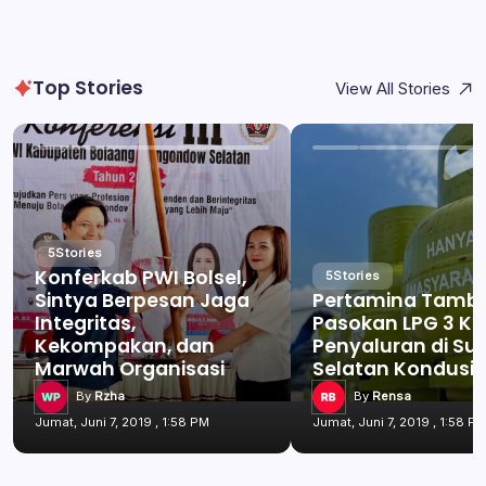
Top Stories
View All Stories
5
Stories
Konferkab PWI Bolsel,
5
Stories
Sintya Berpesan Jaga
Pertamina Tamb
Integritas,
Pasokan LPG 3 Kg
Kekompakan, dan
Penyaluran di Su
Marwah Organisasi
Selatan Kondusif
By
Rzha
By
Rensa
Jumat, Juni 7, 2019 , 1:58 PM
Jumat, Juni 7, 2019 , 1:58 P