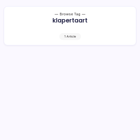
Browse Tag
klapertaart
1 Article
Tiga Dessert Paling Digemari Saat
Lebaran di Kotamobagu
2 Min Read
By
Rensa
KOTAMOBAGU- Selain silaturahmi, Lebaran di Kota
Kotamobagu juga identik dengan makan besar. Sudah
menjadi tradisi, kerabat yang datang silaturahmi dijamu