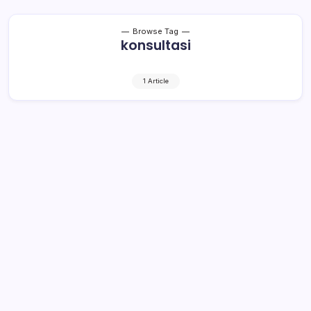
Browse Tag
konsultasi
1 Article
Tuntaskan Pembahasan RKA 2017
1 Min Read
By
Retho Bambuena
LOLAK – Tim anggaran pemerintah daerah (TAPD)
Kabupaten Bolaang Mongondow, terus melakukan
pembahasan Rencana Kegiatan Anggaran (RKA) tahun