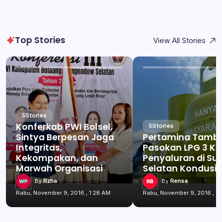
Top Stories
View All Stories
5
Stories
Konferkab PWI Bolsel,
5
Stories
Sintya Berpesan Jaga
Pertamina Tamb
Integritas,
Pasokan LPG 3 Kg
Kekompakan, dan
Penyaluran di Su
Marwah Organisasi
Selatan Kondusif
By
Rzha
By
Rensa
Rabu, November 9, 2016 , 1:28 AM
Rabu, November 9, 2016 , 1