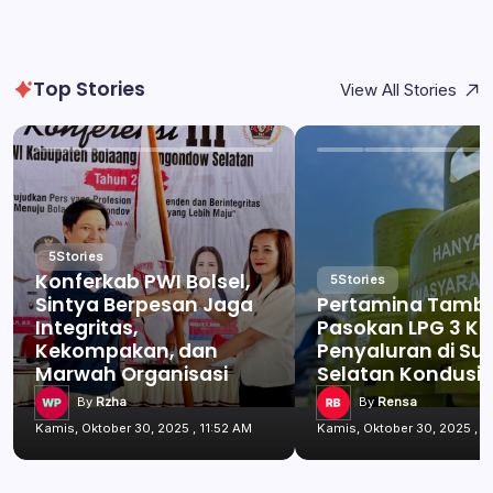
Top Stories
View All Stories
5
Stories
Konferkab PWI Bolsel,
5
Stories
Sintya Berpesan Jaga
Pertamina Tamb
Integritas,
Pasokan LPG 3 Kg
Kekompakan, dan
Penyaluran di Su
Marwah Organisasi
Selatan Kondusif
By
Rzha
By
Rensa
Kamis, Oktober 30, 2025 , 11:52 AM
Kamis, Oktober 30, 2025 , 1