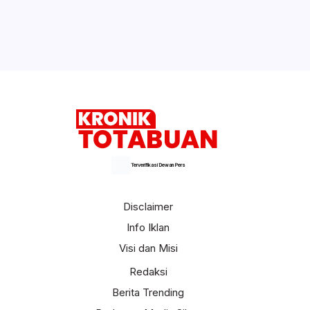
Shin Tae-yong Panggil 29 Pemain
Timnas, Salah Satunya Putra BMR
Selengkapnya
Terverifikasi Dewan Pers
Disclaimer
Info Iklan
Visi dan Misi
Redaksi
Berita Trending