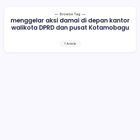
Browse Tag
menggelar aksi damai di depan kantor
walikota DPRD dan pusat Kotamobagu
1 Article
Ratusan Demonstran Minta Kabid
Terduga Cabul Dihukum Berat
2 Min Read
By
Rensa
KOTAMOBAGU- Ratusan demonstran mengatasnamakan
solidaritas Stop Kekerasan Terhadap Perempuan Dan