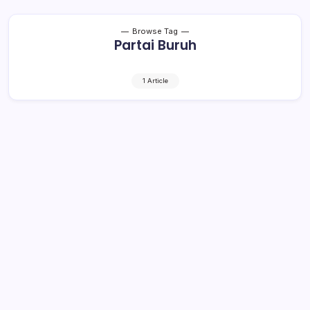
Browse Tag
Partai Buruh
1 Article
KPU Bolmong Batalkan Partai Golkar,
Demokrat dan Buruh Sebagai Peserta
Pemilu, Bagaimana Nasib Seluruh
Caleg?
2 Min Read
By
Falen Mokodongan
BOLMONG, Kroniktotabuan.com – Publik Bolaang