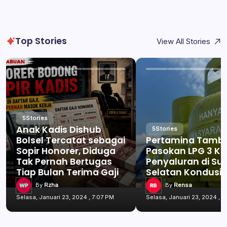
Top Stories
View All Stories
5
Stories
Anak Kadis Dishub
5
Stories
Bolsel Tercatat sebagai
Pertamina Tamb
Sopir Honorer, Diduga
Pasokan LPG 3 Kg
Tak Pernah Bertugas
Penyaluran di Su
Tiap Bulan Terima Gaji
Selatan Kondusif
By
Rzha
By
Rensa
Selasa, Januari 23, 2024 , 7:07 PM
Selasa, Januari 23, 2024 , 7