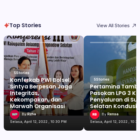
Top Stories
View All Stories
5
Stories
Konferkab PWI Bolsel,
5
Stories
Sintya Berpesan Jaga
Pertamina Tamb
Integritas,
Pasokan LPG 3 Kg
Kekompakan, dan
Penyaluran di Su
Marwah Organisasi
Selatan Kondusif
By
Rzha
By
Rensa
Selasa, April 12, 2022 , 10:30 PM
Selasa, April 12, 2022 , 10:3