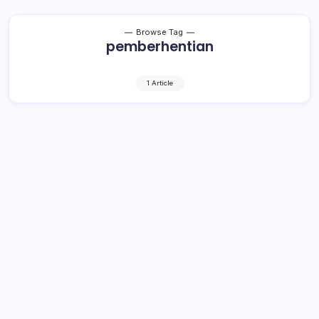
Browse Tag
pemberhentian
1 Article
DPRD Bolmong Gelar Paripurna
Penyampaian LKPJ Bupati Bolmong
dan Pengumuman Usul
Pemberhentian Bupati dan Wabup
Periode 2017-2022
3 Min Read
By
Rensa