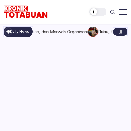
Skip
to
content
Berita
Kronik
Terkini
Totabuan
hari
s, Kekompakan, dan Marwah Organisasi
Rabu, Agustus 5, 2026 
Daily News
ini
Kronik
Totabuan
Anak Kadis Dishub Bolsel Tercatat
sebagai Sopir Honorer, Diduga
Tak Pernah Bertugas Tiap Bulan
Terima Gaji