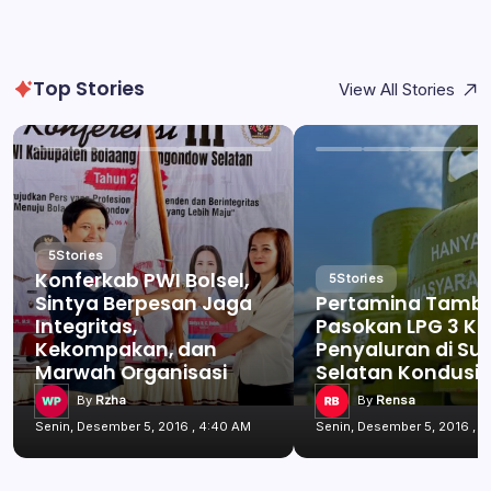
Top Stories
View All Stories
5
Stories
Konferkab PWI Bolsel,
5
Stories
Sintya Berpesan Jaga
Pertamina Tamb
Integritas,
Pasokan LPG 3 Kg
Kekompakan, dan
Penyaluran di Su
Marwah Organisasi
Selatan Kondusif
By
Rzha
By
Rensa
Senin, Desember 5, 2016 , 4:40 AM
Senin, Desember 5, 2016 , 