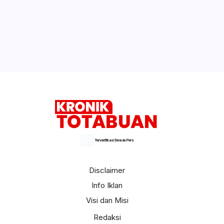
Online
Polisi Hentikan Dugaan Aktivitas PETI PT
SMG di Tanoyan Selatan, Lima
Excavator dan Operator Diamankan
Selengkapnya
Terverifikasi Dewan Pers
Disclaimer
Info Iklan
Visi dan Misi
Redaksi