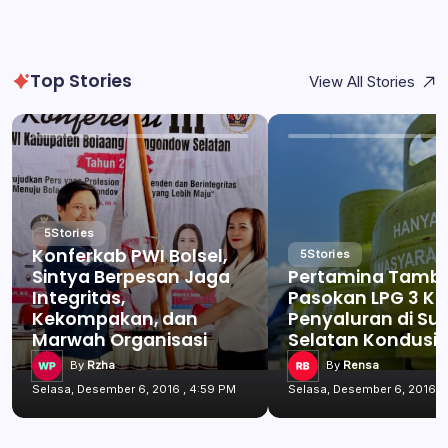
Top Stories
View All Stories
5
Stories
Konferkab PWI Bolsel,
5
Stories
Sintya Berpesan Jaga
Pertamina Tamb
Integritas,
Pasokan LPG 3 Kg
Kekompakan, dan
Penyaluran di Su
Marwah Organisasi
Selatan Kondusif
By
Rzha
By
Rensa
Selasa, Desember 6, 2016 , 4:59 PM
Selasa, Desember 6, 2016 ,