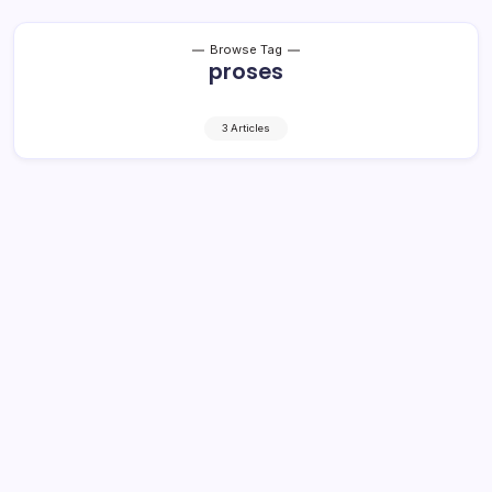
Browse Tag
proses
3 Articles
Perangi Pungli di Sekolah
1 Min Read
By
Retho Bambuena
LOLAK – Pemberantasan tindakan pungutan liar (Pungli)
di Wilayah Kabupaten Bolaang Mongondow, terus
dilakukan. Termasuk menyasar Sekolah baik tingkat SD,