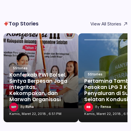
Top Stories
View All Stories
5
Stories
Konferkab PWI Bolsel,
5
Stories
Sintya Berpesan Jaga
Pertamina Tamb
Integritas,
Pasokan LPG 3 Kg
Kekompakan, dan
Penyaluran di Su
Marwah Organisasi
Selatan Kondusif
By
Rzha
By
Rensa
Kamis, Maret 22, 2018 , 6:51 PM
Kamis, Maret 22, 2018 , 6:5