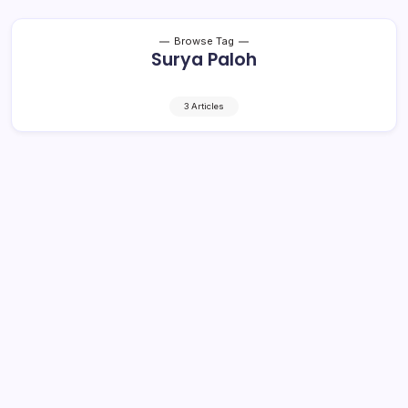
Browse Tag
Surya Paloh
3 Articles
Yasti Beri Pujian, Surya Paloh: Jika
Ingin Negeri Ini Maju, Harus Jokowi
Presiden
2 Min Read
By
Retho Bambuena
BOLMONG– Kedatangan Ketua Umum Partai Nasdem,