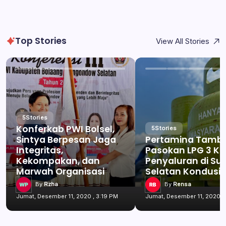
Top Stories
View All Stories
5
Stories
Konferkab PWI Bolsel,
5
Stories
Sintya Berpesan Jaga
Pertamina Tamb
Integritas,
Pasokan LPG 3 Kg
Kekompakan, dan
Penyaluran di Su
Marwah Organisasi
Selatan Kondusif
By
Rzha
By
Rensa
Jumat, Desember 11, 2020 , 3:19 PM
Jumat, Desember 11, 2020 ,