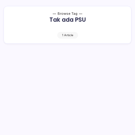
Browse Tag
Tak ada PSU
1 Article
Tak Ada PSU di Boltim, Kemenangan
SSM-OPPO Tinggal Ditetapkan
1 Min Read
By
Rensa
BOLTIM– Keinginan salah satu pasangan calon Bupati
dan Wakil Bupati Bolaang Mongondow Timur (Boltim)
agar dilakukan Pemungutan Suara Ulang (PSU) di