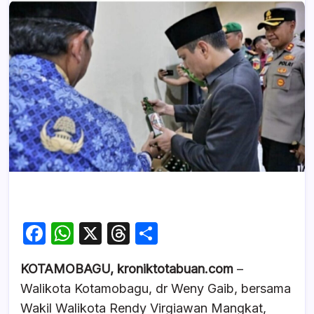
F
W
X
T
S
a
h
hr
h
KOTAMOBAGU, kroniktotabuan.com
–
c
at
e
ar
Walikota Kotamobagu, dr Weny Gaib, bersama
e
s
a
e
Wakil Walikota Rendy Virgiawan Mangkat,