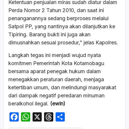
Ketentuan penjualan miras sudah diatur dalam
Perda Nomor 2 Tahun 2010, dan saat ini
penanganannya sedang berproses melalui
Satpol PP, yang nantinya akan dilanjutkan ke
Tipiring. Barang bukti ini juga akan
dimusnahkan sesuai prosedur,” jelas Kapolres.
Langkah tegas ini menjadi wujud nyata
komitmen Pemerintah Kota Kotamobagu
bersama aparat penegak hukum dalam
menegakkan peraturan daerah, menjaga
ketertiban umum, dan melindungi masyarakat
dari dampak negatif peredaran minuman
beralkohol ilegal.
(ewin)
F
W
X
T
S
a
h
hr
h