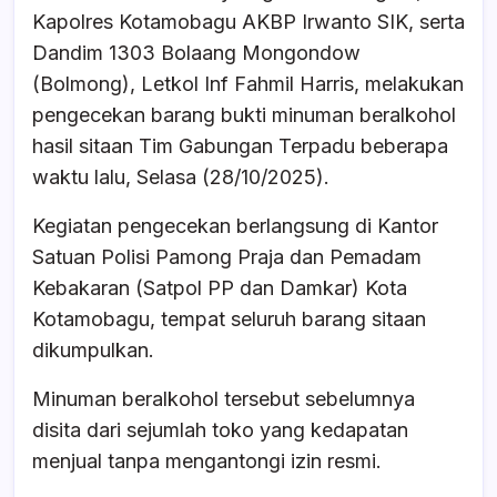
b
A
d
Kapolres Kotamobagu AKBP Irwanto SIK, serta
o
p
s
Dandim 1303 Bolaang Mongondow
o
p
(Bolmong), Letkol Inf Fahmil Harris, melakukan
k
pengecekan barang bukti minuman beralkohol
hasil sitaan Tim Gabungan Terpadu beberapa
waktu lalu, Selasa (28/10/2025).
Kegiatan pengecekan berlangsung di Kantor
Satuan Polisi Pamong Praja dan Pemadam
Kebakaran (Satpol PP dan Damkar) Kota
Kotamobagu, tempat seluruh barang sitaan
dikumpulkan.
Minuman beralkohol tersebut sebelumnya
disita dari sejumlah toko yang kedapatan
menjual tanpa mengantongi izin resmi.