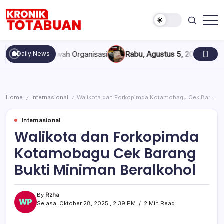
Skip
to
content
Berita
Kronik
Terkini
Totabuan
hari
an Marwah Organisasi
Rabu, Agustus 5, 2026 , 11:44 AM
Anak K
Daily News
ini
Kronik
Totabuan
Home
Internasional
Walikota dan Forkopimda Kotamobagu Cek Barang Bukti Miniman Beralkohol
/
/
Internasional
Walikota dan Forkopimda
Kotamobagu Cek Barang
Bukti Miniman Beralkohol
By
Rzha
Selasa, Oktober 28, 2025 , 2:39 PM
2 Min Read