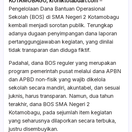
KOTAMOBAGU, kroniktotabuan.com
–
c
at
e
ar
Pengelolaan Dana Bantuan Operasional
e
s
a
e
Sekolah (BOS) di SMA Negeri 2 Kotamobagu
b
A
d
kembali menjadi sorotan publik. Terungkap
o
p
s
adanya dugaan penyimpangan dana laporan
o
p
pertanggungjawaban kegiatan, yang dinilai
k
tidak transparan dan diduga fiktif.
Padahal, dana BOS reguler yang merupakan
program pemerintah pusat melalui dana APBN
dan APBD non-fisik yang wajib dikelola
sekolah secara mandiri, akuntabel, dan sesuai
juknis, harus transparan. Namun, dua tahun
terakhir, dana BOS SMA Negeri 2
Kotamobagu, pada sejumlah item kegiatan
yang seharusnya dilaporkan secara terbuka,
justru disembuyikan.