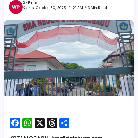
By
Rzha
Kamis, Oktober 30, 2025 , 11:21 AM
3 Min Read
F
W
X
T
S
a
h
hr
h