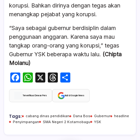
korupsi. Bahkan dirinya dengan tegas akan
menangkap pejabat yang korupsi.
“Saya sebagai gubernur berdisiplin dalam
penggunaan anggaran. Karena saya mau
tangkap orang-orang yang korupsi,” tegas
Gubernur YSK beberapa waktu lalu.
(Chipta
Molanu)
F
W
X
T
S
a
h
hr
h
c
at
e
ar
Terverifikasi Dewan Pers
Ikuti di Google News
e
s
a
e
b
A
d
Tags:
cabang dinas pendidikan
Dana Bos
Gubernur
headline
Penyimpangan
SMA Negeri 2 Kotamobagu
YSK
o
p
s
o
p