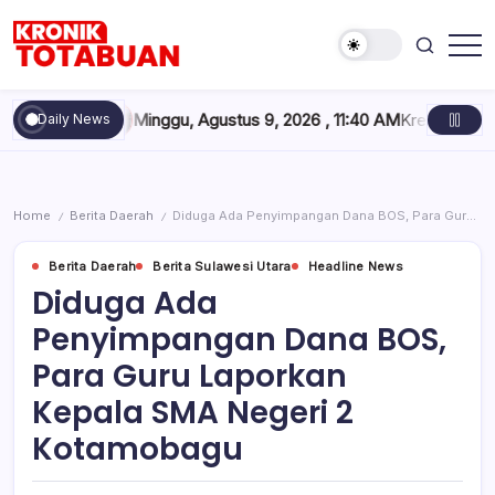
Skip
to
content
Berita
Kronik
Terkini
Totabuan
hari
Minggu, Agustus 9, 2026 , 11:40 AM
Kredit BNI Tembus Rp968,
Daily News
ini
Kronik
Totabuan
Home
Berita Daerah
Diduga Ada Penyimpangan Dana BOS, Para Guru Laporkan Kepala SMA Negeri 2 Kotamobagu
/
/
Berita Daerah
Berita Sulawesi Utara
Headline News
Diduga Ada
Penyimpangan Dana BOS,
Para Guru Laporkan
Kepala SMA Negeri 2
Kotamobagu