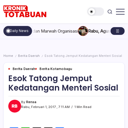
Skip
to
content
Berita
Kronik
Terkini
Totabuan
hari
ompakan, dan Marwah Organisasi
Rabu, Agustus 5, 2026 , 11:
Daily News
ini
Kronik
Totabuan
Home
Berita Daerah
Esok Tatong Jemput Kedatangan Menteri Sosial
/
/
Berita Daerah
Berita Kotamobagu
Esok Tatong Jemput
Kedatangan Menteri Sosial
By
Rensa
Rabu, Februari 1, 2017 , 7:11 AM
1 Min Read