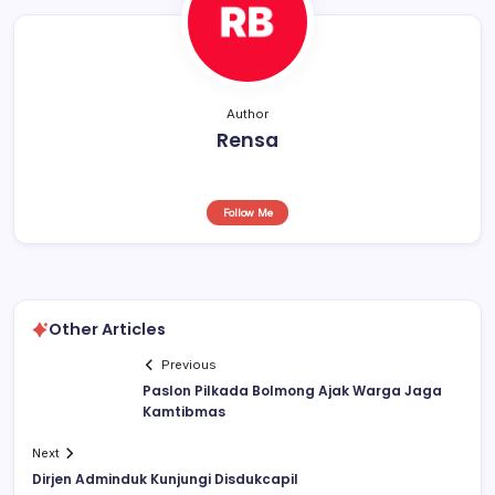
o
p
k
Author
Rensa
Follow Me
Other Articles
Previous
Paslon Pilkada Bolmong Ajak Warga Jaga
Kamtibmas
Next
Dirjen Adminduk Kunjungi Disdukcapil