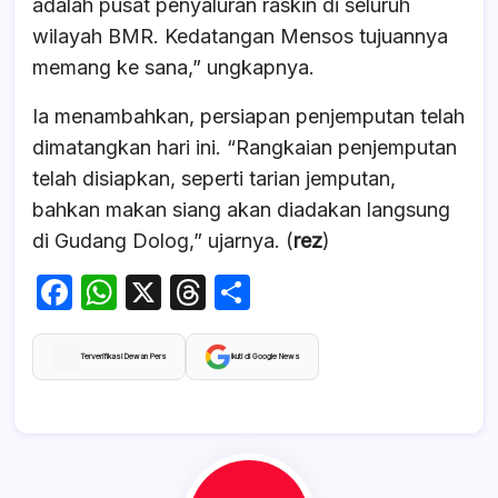
adalah pusat penyaluran raskin di seluruh
wilayah BMR. Kedatangan Mensos tujuannya
memang ke sana,” ungkapnya.
Ia menambahkan, persiapan penjemputan telah
dimatangkan hari ini. “Rangkaian penjemputan
telah disiapkan, seperti tarian jemputan,
bahkan makan siang akan diadakan langsung
di Gudang Dolog,” ujarnya. (
rez
)
F
W
X
T
S
a
h
hr
h
c
at
e
ar
Terverifikasi Dewan Pers
Ikuti di Google News
e
s
a
e
b
A
d
o
p
s