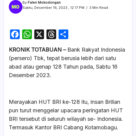
By
Falen Mokodongan
Sabtu, Desember 16, 2023 , 12:17 PM
3 Min Read
F
W
X
T
S
a
h
hr
h
KRONIK TOTABUAN –
Bank Rakyat Indonesia
c
at
e
ar
(persero) Tbk, tepat berusia lebih dari satu
e
s
a
e
abad atau genap 128 Tahun pada, Sabtu 16
b
A
d
Desember 2023.
o
p
s
o
p
k
Merayakan HUT BRI ke-128 itu, insan Brilian
pun turut menggelar upacara peringatan HUT
BRI tersebut di seluruh wilayah se- Indonesia.
Termasuk Kantor BRI Cabang Kotamobagu.