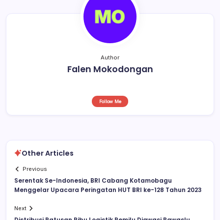
k
Author
Falen Mokodongan
Follow Me
Other Articles
Previous
Serentak Se-Indonesia, BRI Cabang Kotamobagu
Menggelar Upacara Peringatan HUT BRI ke-128 Tahun 2023
Next
Distribusi Ratusan Ribu Logistik Pemilu Diawasi Bawaslu