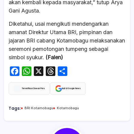
akan kembali kepada masyarakat,” tutup Arya
Gani Agusta.
Diketahui, usai mengikuti mendengarkan
amanat Direktur Utama BRI, pimpinan dan
jajaran BRI cabang Kotamobagu melaksanakan
seremoni pemotongan tumpeng sebagai
simbol syukur.
(Falen)
F
W
X
T
S
a
h
hr
h
c
at
e
ar
Terverifikasi Dewan Pers
Ikuti di Google News
e
s
a
e
b
A
d
Tags:
BRI Kotamobagu
Kotamobagu
o
p
s
o
p