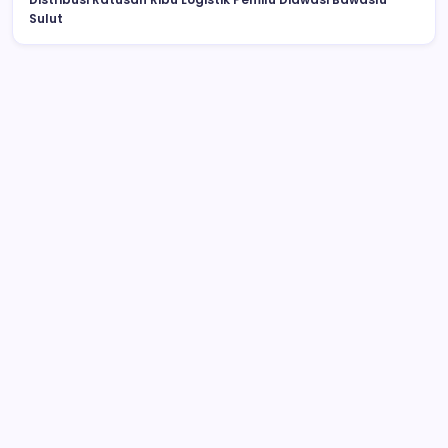
Sulut
Wabup Deddy Minta ASN Bolsel Bijak
Kelola Keuangan, Hindari Pinjol dan Judi
Online
Polisi Hentikan Dugaan Aktivitas PETI PT