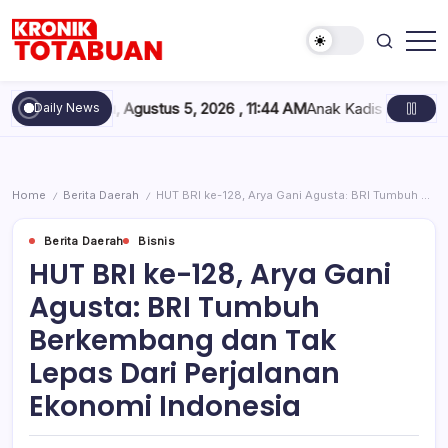
Skip
to
content
Berita
Kronik
Terkini
Totabuan
hari
Rabu, Agustus 5, 2026 , 11:44 AM
Anak Kadis Dishub Bolsel Terc
Daily News
ini
Kronik
Totabuan
Home
Berita Daerah
HUT BRI ke-128, Arya Gani Agusta: BRI Tumbuh Berkembang dan Tak Lepas Dari Perjalanan Ekonomi Indonesia
/
/
Berita Daerah
Bisnis
HUT BRI ke-128, Arya Gani
Agusta: BRI Tumbuh
Berkembang dan Tak
Lepas Dari Perjalanan
Ekonomi Indonesia