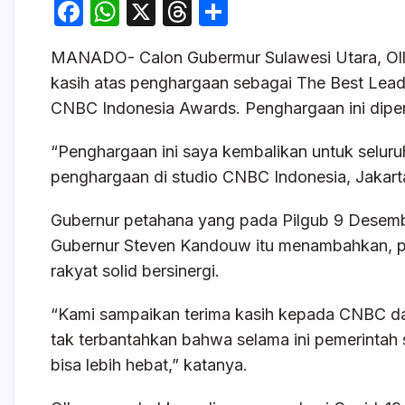
F
W
X
T
S
a
h
hr
h
MANADO- Calon Gubermur Sulawesi Utara, Ol
c
at
e
ar
kasih atas penghargaan sebagai The Best Leade
e
s
a
e
CNBC Indonesia Awards. Penghargaan ini dipe
b
A
d
o
p
s
“Penghargaan ini saya kembalikan untuk seluruh
penghargaan di studio CNBC Indonesia, Jakarta
o
p
k
Gubernur petahana yang pada Pilgub 9 Desem
Gubernur Steven Kandouw itu menambahkan, pe
rakyat solid bersinergi.
“Kami sampaikan terima kasih kepada CNBC dan
tak terbantahkan bahwa selama ini pemerintah s
bisa lebih hebat,” katanya.