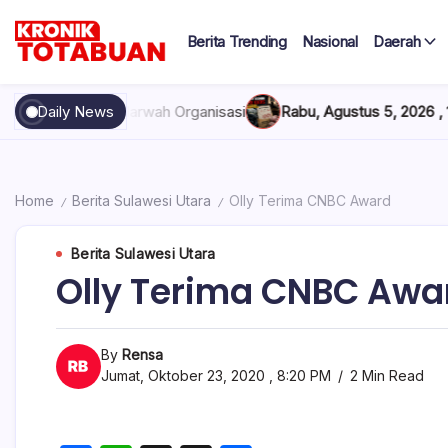
Skip
to
Berita Trending
Nasional
Daerah
content
Berita
Kronik
Terkini
hari
Totabuan
dan Marwah Organisasi
Daily News
Rabu, Agustus 5, 2026 , 11:44 AM
Anak 
ini
Kronik
Totabuan
Home
Berita Sulawesi Utara
Olly Terima CNBC Award
/
/
Berita Sulawesi Utara
Olly Terima CNBC Awa
By
Rensa
Jumat, Oktober 23, 2020 , 8:20 PM
2 Min Read