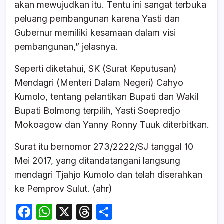
akan mewujudkan itu. Tentu ini sangat terbuka
peluang pembangunan karena Yasti dan
Gubernur memiliki kesamaan dalam visi
pembangunan,” jelasnya.
Seperti diketahui, SK (Surat Keputusan)
Mendagri (Menteri Dalam Negeri) Cahyo
Kumolo, tentang pelantikan Bupati dan Wakil
Bupati Bolmong terpilih, Yasti Soepredjo
Mokoagow dan Yanny Ronny Tuuk diterbitkan.
Surat itu bernomor 273/2222/SJ tanggal 10
Mei 2017, yang ditandatangani langsung
mendagri Tjahjo Kumolo dan telah diserahkan
ke Pemprov Sulut. (ahr)
F
W
X
T
S