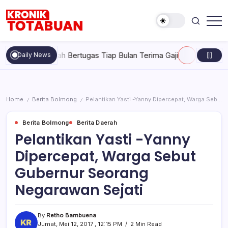
Skip
to
content
Berita
Kronik
Terkini
Totabuan
hari
Tak Pernah Bertugas Tiap Bulan Terima Gaji
Rabu, Agustus 5,
Daily News
ini
Kronik
Totabuan
Home
Berita Bolmong
Pelantikan Yasti -Yanny Dipercepat, Warga Sebut Gubernur Seorang Negarawan Sejati
/
/
Berita Bolmong
Berita Daerah
Pelantikan Yasti -Yanny
Dipercepat, Warga Sebut
Gubernur Seorang
Negarawan Sejati
By
Retho Bambuena
Jumat, Mei 12, 2017 , 12:15 PM
2 Min Read