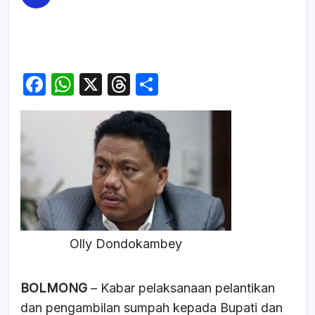
F
W
X
T
S
a
h
hr
h
c
at
e
ar
e
s
a
e
b
A
d
o
p
s
o
p
k
Olly Dondokambey
BOLMONG
– Kabar pelaksanaan pelantikan
dan pengambilan sumpah kepada Bupati dan