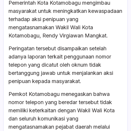
Pemerintah Kota Kotamobagu mengimbau
e
s
a
e
masyarakat untuk meningkatkan kewaspadaan
b
A
d
terhadap aksi penipuan yang
o
p
s
mengatasnamakan Wakil Wali Kota
o
p
Kotamobagu, Rendy Virgiawan Mangkat.
k
Peringatan tersebut disampaikan setelah
adanya laporan terkait penggunaan nomor
telepon yang dicatut oleh oknum tidak
bertanggung jawab untuk menjalankan aksi
penipuan kepada masyarakat.
Pemkot Kotamobagu menegaskan bahwa
nomor telepon yang beredar tersebut tidak
memiliki keterkaitan dengan Wakil Wali Kota
dan seluruh komunikasi yang
mengatasnamakan pejabat daerah melalui