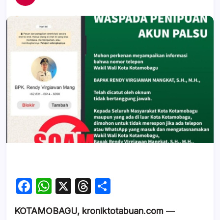
F
W
X
T
S
a
h
hr
h
KOTAMOBAGU, kroniktotabuan.com
—
c
at
e
ar