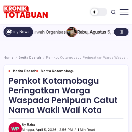
Skip
to
content
Berita
Kronik
Terkini
Totabuan
hari
, dan Marwah Organisasi
Rabu, Agustus 5, 2026 , 11:44 AM
An
Daily News
ini
Kronik
Totabuan
Home
Berita Daerah
Pemkot Kotamobagu Peringatkan Warga Waspada Penipuan Catut Nama Wakil Wali Kota
/
/
Berita Daerah
Berita Kotamobagu
Pemkot Kotamobagu
Peringatkan Warga
Waspada Penipuan Catut
Nama Wakil Wali Kota
By
Rzha
Minggu, April 5, 2026 , 2:56 PM
1 Min Read