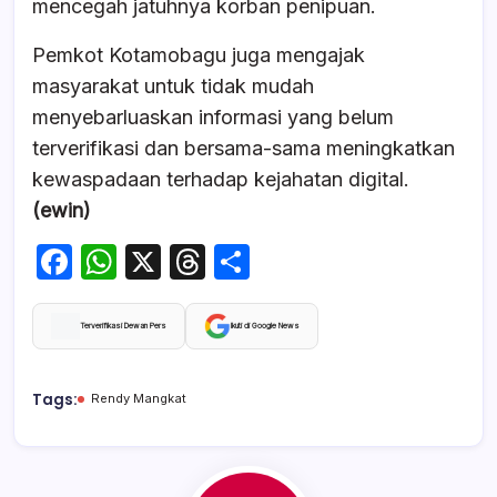
mencegah jatuhnya korban penipuan.
Pemkot Kotamobagu juga mengajak
masyarakat untuk tidak mudah
menyebarluaskan informasi yang belum
terverifikasi dan bersama-sama meningkatkan
kewaspadaan terhadap kejahatan digital.
(ewin)
F
W
X
T
S
a
h
hr
h
c
at
e
ar
Terverifikasi Dewan Pers
Ikuti di Google News
e
s
a
e
b
A
d
Tags:
Rendy Mangkat
o
p
s
o
p