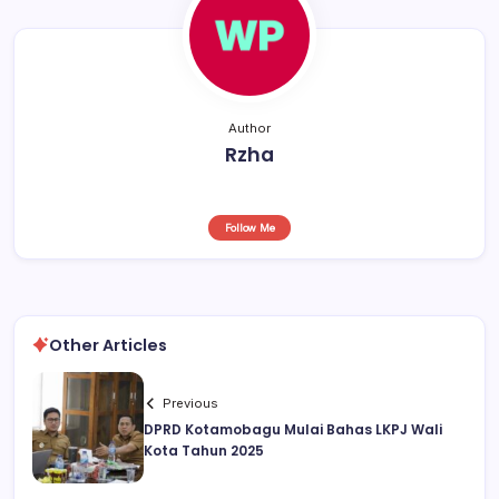
k
Author
Rzha
Follow Me
Other Articles
Previous
DPRD Kotamobagu Mulai Bahas LKPJ Wali
Kota Tahun 2025