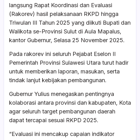
e
s
a
e
langsung Rapat Koordinasi dan Evaluasi
b
A
d
(Rakorev) hasil pelaksanaan RKPD hingga
o
p
s
Triwulan III Tahun 2025 yang diikuti Bupati dan
o
p
Walikota se-Provinsi Sulut di Aula Mapalus,
k
kantor Gubernur, Selasa 25 November 2025.
Pada rakorev ini seluruh Pejabat Eselon II
Pemerintah Provinsi Sulawesi Utara turut hadir
untuk memberikan laporan, masukan, serta
tindak lanjut kebijakan pembangunan.
Gubernur Yulius menegaskan pentingnya
kolaborasi antara provinsi dan kabupaten, Kota
agar seluruh target pembangunan daerah
dapat tercapai sesuai RKPD 2025.
“Evaluasi ini mencakup capaian indikator