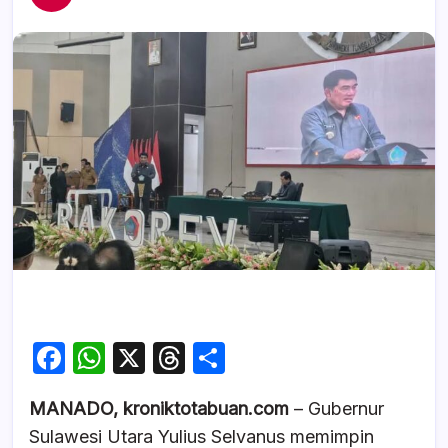
F
W
X
T
S
a
h
hr
h
MANADO, kroniktotabuan.com
– Gubernur
c
at
e
ar
Sulawesi Utara Yulius Selvanus memimpin