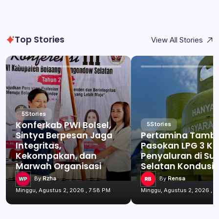
Top Stories
View All Stories
5
Stories
Konferkab PWI Bolsel,
5
Stories
Sintya Berpesan Jaga
Pertamina Tamb
Integritas,
Pasokan LPG 3 Kg
Kekompakan, dan
Penyaluran di Su
Marwah Organisasi
Selatan Kondusif
By
Rzha
By
Rensa
Minggu, Agustus 2, 2026 , 7:58 PM
Minggu, Agustus 2, 2026 , 7