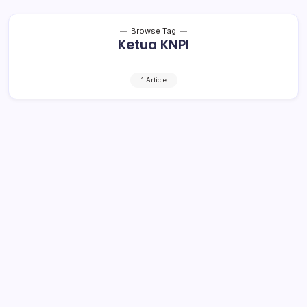
Browse Tag
Ketua KNPI
1 Article
Oknum Kabid Terduga Cabul
Terancam Dipecat dari ASN
1 Min Read
By
Retho Bambuena
KOTAMOBAGU– MM alias Mel, oknum Kepala Bidang
(Kabid) Bina Marga Dinas PU Kotamobagu yang juga
sebagai Ketua DPD KNPI Kotamobagu, yang dilaporkan