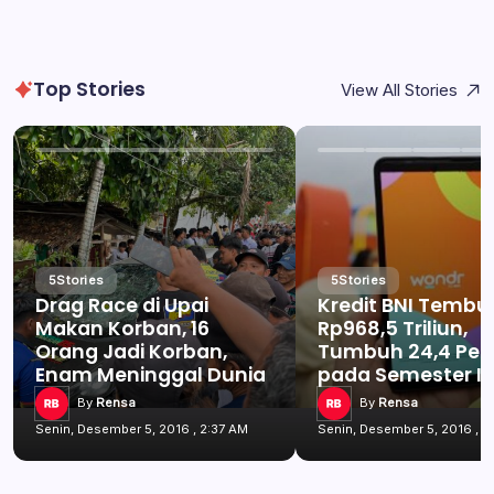
Top Stories
View All Stories
5
Stories
5
Stories
Drag Race di Upai
Kredit BNI Tembu
Makan Korban, 16
Rp968,5 Triliun,
Orang Jadi Korban,
Tumbuh 24,4 Per
Enam Meninggal Dunia
pada Semester I 
By
Rensa
By
Rensa
Senin, Desember 5, 2016 , 2:37 AM
Senin, Desember 5, 2016 , 2