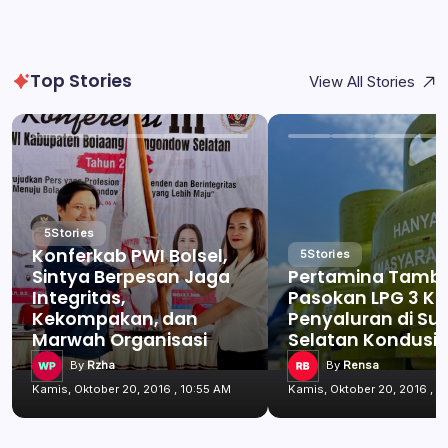
Top Stories
View All Stories
5
Stories
Konferkab PWI Bolsel,
5
Stories
Sintya Berpesan Jaga
Pertamina Tamb
Integritas,
Pasokan LPG 3 Kg
Kekompakan, dan
Penyaluran di Su
Marwah Organisasi
Selatan Kondusif
By
Rzha
By
Rensa
Kamis, Oktober 20, 2016 , 10:55 AM
Kamis, Oktober 20, 2016 , 1