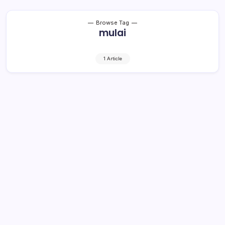
Browse Tag
mulai
1 Article
DPS-HP Mulai Diinput PPK
1 Min Read
By
Retho Bambuena
LOLAK – Panitia Pemilihan Kecamatan (PPK) se
Kabupaten Bolmong melakukan input daftar Pemilih
Sementara Hasil Perbaikan (DPS-HP) oleh Panitia