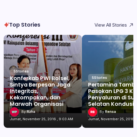
Top Stories
View All Stories
5
Stories
Konferkab PWI Bolsel,
5
Stories
Sintya Berpesan Jaga
Pertamina Tamb
Integritas,
Pasokan LPG 3 Kg
Kekompakan, dan
Penyaluran di Su
Marwah Organisasi
Selatan Kondusif
By
Rzha
By
Rensa
Jumat, November 25, 2016 , 9:03 AM
Jumat, November 25, 2016 ,