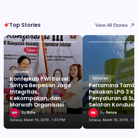
Top Stories
View All Stories
5
Stories
Konferkab PWI Bolsel,
5
Stories
Sintya Berpesan Jaga
Pertamina Tamb
Integritas,
Pasokan LPG 3 Kg
Kekompakan, dan
Penyaluran di Su
Marwah Organisasi
Selatan Kondusif
By
Rzha
By
Rensa
Selasa, Maret 19, 2019 , 1:33 PM
Selasa, Maret 19, 2019 , 1:3