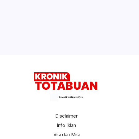
Video ‘Panas’ Vanessa Angel Banyak
Dicari. Ada Durasi Panjang dan 1 Menit
Dampingi Wagub Sulut di Peringatan
HLUN Ke-23, Walikota Tatong Bara
Ungkapkan Harapannya
Selengkapnya
Terverifikasi Dewan Pers
Disclaimer
Info Iklan
Visi dan Misi