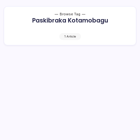
Browse Tag
Paskibraka Kotamobagu
1 Article
Paskibraka Kotamobagu Dihadiahi
Tiket ke Bali
1 Min Read
By
Rensa
KOTAMOBAGU– Pemerintah Kota (Pemkot)
Kotamobagu mengapresiasi kinerja 36 anggota Pasukan
Pengibar Bendera Pusaka (Paskibraka) yang bertugas