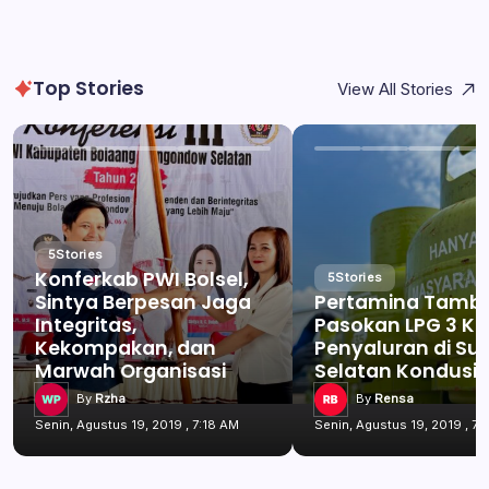
Top Stories
View All Stories
5
Stories
Konferkab PWI Bolsel,
5
Stories
Sintya Berpesan Jaga
Pertamina Tamb
Integritas,
Pasokan LPG 3 Kg
Kekompakan, dan
Penyaluran di Su
Marwah Organisasi
Selatan Kondusif
By
Rzha
By
Rensa
Senin, Agustus 19, 2019 , 7:18 AM
Senin, Agustus 19, 2019 , 7: