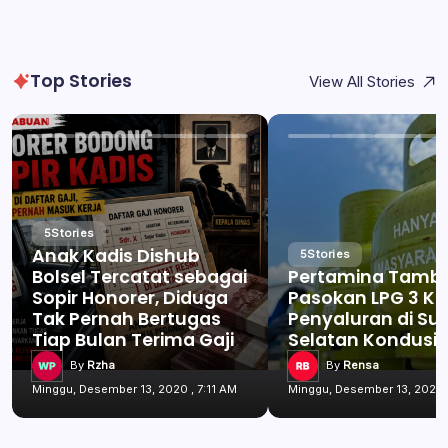
Top Stories
View All Stories
5
Stories
Anak Kadis Dishub
5
Stories
Bolsel Tercatat sebagai
Pertamina Tamb
Sopir Honorer, Diduga
Pasokan LPG 3 Kg
Tak Pernah Bertugas
Penyaluran di Su
Tiap Bulan Terima Gaji
Selatan Kondusif
By
Rzha
By
Rensa
Minggu, Desember 13, 2020 , 7:11 AM
Minggu, Desember 13, 2020 ,