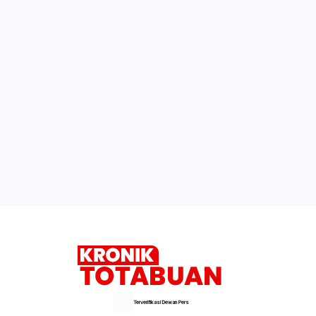
Aktivitas PETI PT SMG di Jalur Tujuh
Tanoyan Diduga Berlindung di Balik IUP
KUD Perintis, Polisi Segera Turun
Perusahaan Tambang Terus Kepung
Wilayah Tanoyan
Inilah Program Meiddy- Syarif untuk
Kemajuan Olahraga Kotamobagu
Selengkapnya
Terverifikasi Dewan Pers