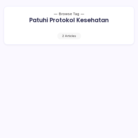
Browse Tag
Patuhi Protokol Kesehatan
2 Articles
Sachrul Imbau Pendukung Patuhi
Protokol Kesehatan
1 Min Read
By
Rensa
BOLTIM– Kerumunan dan konvoi kendaraan tak bisa
dihindari setelah pemilihan 9 Desember lalu. Pendukung
berbahagia menyambut kemenangan pasangan calon