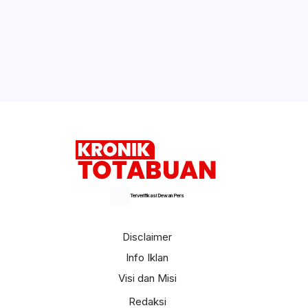
Inilah Program Meiddy- Syarif untuk
Kemajuan Olahraga Kotamobagu
Selengkapnya
Terverifikasi Dewan Pers
Disclaimer
Info Iklan
Visi dan Misi
Redaksi