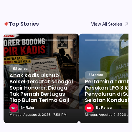
Top Stories
View All Stories
5
Stories
Anak Kadis Dishub
5
Stories
Bolsel Tercatat sebagai
Pertamina Tamb
Sopir Honorer, Diduga
Pasokan LPG 3 Kg
Tak Pernah Bertugas
Penyaluran di Su
Tiap Bulan Terima Gaji
Selatan Kondusif
By
Rzha
By
Rensa
Minggu, Agustus 2, 2026 , 7:58 PM
Minggu, Agustus 2, 2026 , 7