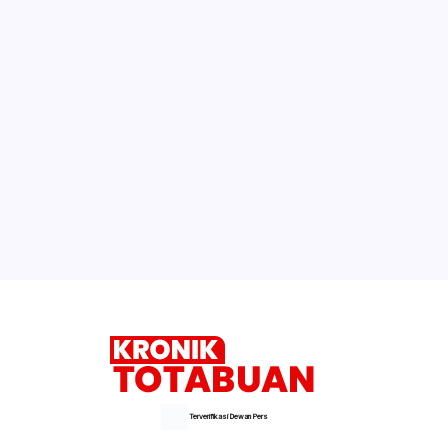
Petugas Dilatih, Warga Bolmong
Berharap Vaksinasi Covid-19 Gratis
Mulai Berkantor di Kecamatan, Sachrul
Pastikan Pelayanan Tetap Berjalan
Maksimal
Setelah 13 Tahun Mekar, Tahun Depan
Boltim Bakal Miliki Rudis Bupati dan
Wabup
Selengkapnya
Terverifikasi Dewan Pers