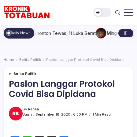
Skip
to
content
Berita
Kronik
Terkini
Totabuan
hari
pai, 6 Penonton Tewas, 11 Luka Berat
Minggu, Agustus 9, 2
Daily News
ini
Kronik
Totabuan
Home
Berita Politik
Paslon Langgar Protokol Covid Bisa Dipidana
/
/
Berita Politik
Paslon Langgar Protokol
Covid Bisa Dipidana
By
Rensa
Jumat, September 18, 2020 , 6:30 PM
1 Min Read