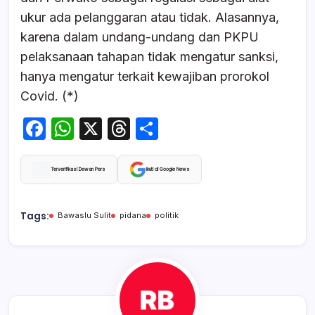
ukur ada pelanggaran atau tidak. Alasannya,
karena dalam undang-undang dan PKPU
pelaksanaan tahapan tidak mengatur sanksi,
hanya mengatur terkait kewajiban prorokol
Covid. (*)
F
W
X
T
S
a
h
hr
h
c
at
e
ar
Terverifikasi Dewan Pers
Ikuti di Google News
e
s
a
e
b
A
d
Tags:
Bawaslu Sulit
pidana
politik
o
p
s
o
p
k