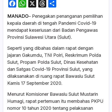
F
W
X
T
S
a
h
hr
h
MANADO
– Penegakan penanganan pemilihan
c
at
e
ar
kepala daerah di tengah Pandemi Covid-19
e
s
a
e
mendapat keseriusan dari Badan Pengawas
b
A
d
Provinsi Sulawesi Utara (Sulut).
o
p
s
Seperti yang dibahas dalam rapat dengan
o
p
jajaran Gakumdu, TNI Polri, Reskrimum Polda
k
Sulut, Propam Polda Sulut, Dinas Kesehatan
dan Satgas Covid-19 Provinsi Sulut, yang
dilaksanakan di ruang rapat Bawaslu Sulut
Kamis 17 September 2020.
Menurut Komisioner Bawaslu Sulut Mustarin
Humagi, rapat pertemuan itu membahas PKPU
nomor 10 tahun 2020 tentang pelaksanan