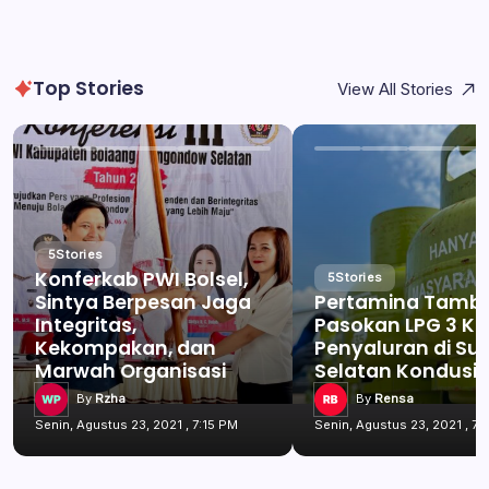
Top Stories
View All Stories
5
Stories
Konferkab PWI Bolsel,
5
Stories
Sintya Berpesan Jaga
Pertamina Tamb
Integritas,
Pasokan LPG 3 Kg
Kekompakan, dan
Penyaluran di Su
Marwah Organisasi
Selatan Kondusif
By
Rzha
By
Rensa
Senin, Agustus 23, 2021 , 7:15 PM
Senin, Agustus 23, 2021 , 7: