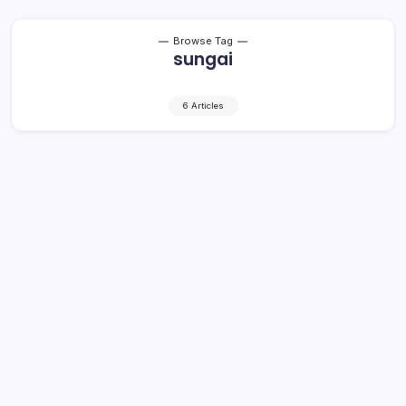
Browse Tag
sungai
6 Articles
Hasil Uji Sampel DLH, Tiga Sungai di
Bolmong Tercemar Merkuri
1 Min Read
By
Rensa
KRONIK TOTABUAN – Tiga Sungai di Kabupaten Bolaang
Mongondow (Bolmong) terdeteksi mengandung
senyawa Merkuri. Hal ini sebagaimana disebutkan oleh