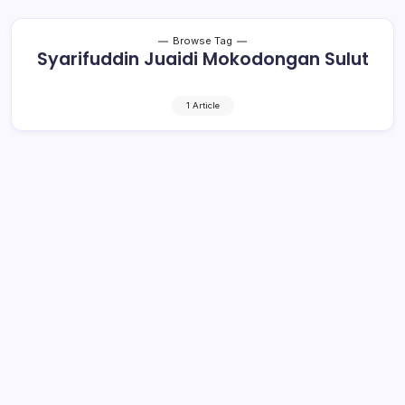
Browse Tag
Syarifuddin Juaidi Mokodongan Sulut
1 Article
Mekal dan SJM Terima Mahasiswi
Fisip Unsrat di Legislatif Expo
1 Min Read
By
Rensa
MANADO- Ketua DPRD Kotamobagu Meiddy Makalalag
(Mekal) dan Wakil Ketua DPRD Syarifuddin Juaidi
Mokodongan (SJM) turut hadir di Legislatif SulutGo Expo