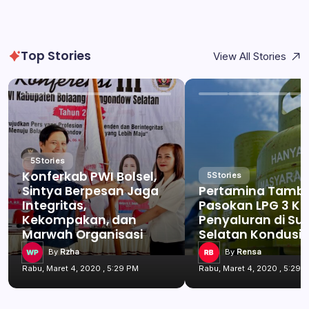
Top Stories
View All Stories
5
Stories
Konferkab PWI Bolsel,
5
Stories
Sintya Berpesan Jaga
Pertamina Tamb
Integritas,
Pasokan LPG 3 Kg
Kekompakan, dan
Penyaluran di Su
Marwah Organisasi
Selatan Kondusif
By
Rzha
By
Rensa
Rabu, Maret 4, 2020 , 5:29 PM
Rabu, Maret 4, 2020 , 5:29 