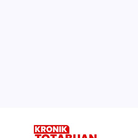
Seks?
Selain Suharjo, Dua Mantan Kabag
Umum Pemkab Bolmong Juga Dipecat
Video ‘Panas’ Vanessa Angel Banyak
Dicari. Ada Durasi Panjang dan 1 Menit
Diskominfo Kirim Dua Tenaga Ahli Ikut
Pelatihan dengan Reswara Teknologi
Digital
Selengkapnya