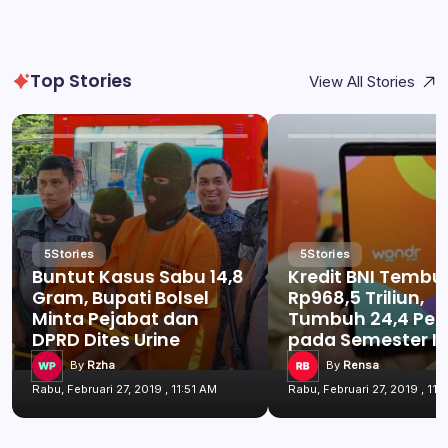
Top Stories
View All Stories
5
Stories
5
Stories
Buntut Kasus Sabu 14,8
Kredit BNI Tembu
Gram, Bupati Bolsel
Rp968,5 Triliun,
Minta Pejabat dan
Tumbuh 24,4 Per
DPRD Dites Urine
pada Semester I 
By
Rzha
By
Rensa
Rabu, Februari 27, 2019 , 11:51 AM
Rabu, Februari 27, 2019 , 11: