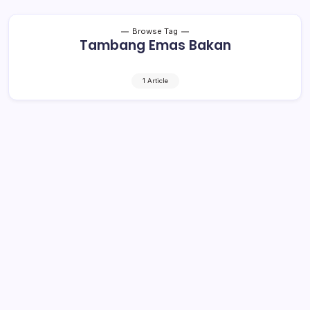
Browse Tag
Tambang Emas Bakan
1 Article
Tatong Bara Ikut Doakan Para Korban
Tambang Bakan
1 Min Read
By
Rensa
KOTAMOBAGU– Ambruknya lokasi tambang emas liar di
Desa Bakan, Kecamatan Lolayan, Kabupaten Bolaang
Mongondow (Bolmong), Selasa (26/2/2019) tadi malam,