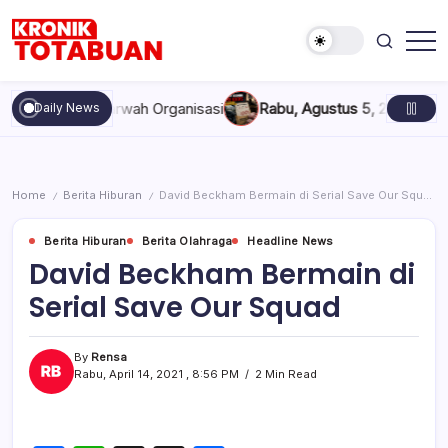
Skip
to
content
Berita
Kronik
Terkini
Totabuan
hari
n, dan Marwah Organisasi
Rabu, Agustus 5, 2026 , 11:44 AM
An
Daily News
ini
Kronik
Totabuan
Home
Berita Hiburan
David Beckham Bermain di Serial Save Our Squad
/
/
Berita Hiburan
Berita Olahraga
Headline News
David Beckham Bermain di
Serial Save Our Squad
By
Rensa
Rabu, April 14, 2021 , 8:56 PM
2 Min Read