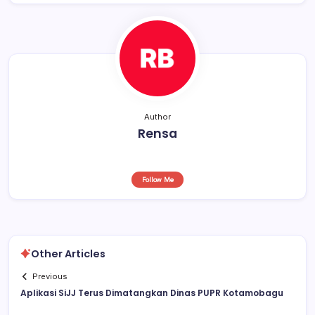
o
p
k
Author
Rensa
Follow Me
Other Articles
Previous
Aplikasi SiJJ Terus Dimatangkan Dinas PUPR Kotamobagu