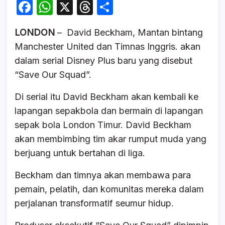
F
W
X
T
S
a
h
hr
h
LONDON
– David Beckham, Mantan bintang
c
at
e
ar
Manchester United dan Timnas Inggris. akan
e
s
a
e
dalam serial Disney Plus baru yang disebut
b
A
d
“Save Our Squad”.
o
p
s
Di serial itu David Beckham akan kembali ke
o
p
lapangan sepakbola dan bermain di lapangan
k
sepak bola London Timur. David Beckham
akan membimbing tim akar rumput muda yang
berjuang untuk bertahan di liga.
Beckham dan timnya akan membawa para
pemain, pelatih, dan komunitas mereka dalam
perjalanan transformatif seumur hidup.