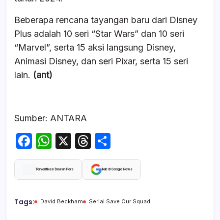
Beberapa rencana tayangan baru dari Disney
Plus adalah 10 seri “Star Wars” dan 10 seri
“Marvel”, serta 15 aksi langsung Disney,
Animasi Disney, dan seri Pixar, serta 15 seri
lain.
(ant)
Sumber: ANTARA
F
W
X
T
S
a
h
hr
h
c
at
e
ar
Terverifikasi Dewan Pers
Ikuti di Google News
e
s
a
e
b
A
d
Tags:
David Beckham
Serial Save Our Squad
o
p
s