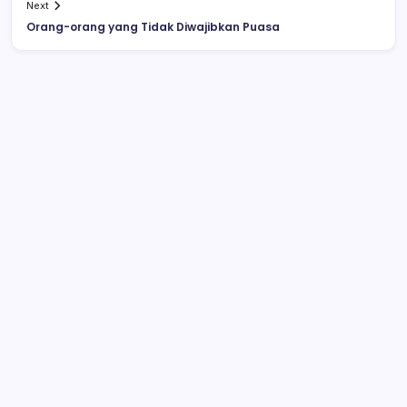
Next
Orang-orang yang Tidak Diwajibkan Puasa
Video ‘Panas’ Vanessa Angel Banyak
Dicari. Ada Durasi Panjang dan 1 Menit
Konferkab PWI Bolsel, Sintya Berpesan