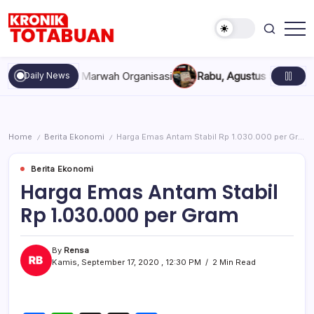
Skip
to
content
Berita
Kronik
Terkini
Totabuan
hari
akan, dan Marwah Organisasi
Rabu, Agustus 5, 2026 , 11:44 A
Daily News
ini
Kronik
Totabuan
Home
Berita Ekonomi
Harga Emas Antam Stabil Rp 1.030.000 per Gram
/
/
Berita Ekonomi
Harga Emas Antam Stabil
Rp 1.030.000 per Gram
By
Rensa
Kamis, September 17, 2020 , 12:30 PM
2 Min Read