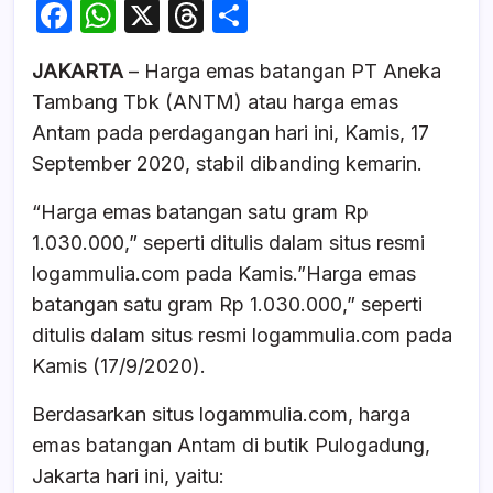
F
W
X
T
S
a
h
hr
h
JAKARTA
– Harga emas batangan PT Aneka
c
at
e
ar
Tambang Tbk (ANTM) atau harga emas
e
s
a
e
Antam pada perdagangan hari ini, Kamis, 17
b
A
d
September 2020, stabil dibanding kemarin.
o
p
s
“Harga emas batangan satu gram Rp
o
p
1.030.000,” seperti ditulis dalam situs resmi
k
logammulia.com pada Kamis.”Harga emas
batangan satu gram Rp 1.030.000,” seperti
ditulis dalam situs resmi logammulia.com pada
Kamis (17/9/2020).
Berdasarkan situs logammulia.com, harga
emas batangan Antam di butik Pulogadung,
Jakarta hari ini, yaitu: