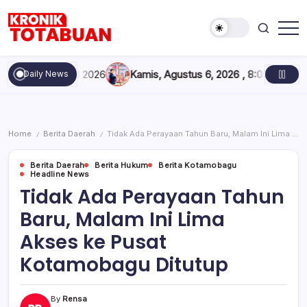
Skip
to
content
Berita
Kronik
Terkini
Totabuan
hari
emester I 2026
Kamis, Agustus 6, 2026 , 8:05 PM
Konferkab P
Daily News
ini
Kronik
Totabuan
Home
Berita Daerah
Tidak Ada Perayaan Tahun Baru, Malam Ini Lima Akses ke Pusat Kotamobagu Ditutup
/
/
Berita Daerah
Berita Hukum
Berita Kotamobagu
Headline News
Tidak Ada Perayaan Tahun
Baru, Malam Ini Lima
Akses ke Pusat
Kotamobagu Ditutup
By
Rensa