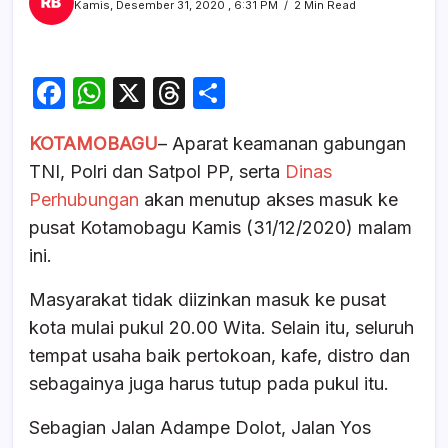
Kamis, Desember 31, 2020 , 6:31 PM
2 Min Read
F
W
X
T
S
a
h
hr
h
KOTAMOBAGU
– Aparat keamanan gabungan
c
at
e
ar
TNI, Polri dan Satpol PP, serta
Dinas
e
s
a
e
Perhubungan
akan menutup akses masuk ke
b
A
d
pusat Kotamobagu Kamis (31/12/2020) malam
o
p
s
ini.
o
p
Masyarakat tidak diizinkan masuk ke pusat
k
kota mulai pukul 20.00 Wita. Selain itu, seluruh
tempat usaha baik pertokoan, kafe, distro dan
sebagainya juga harus tutup pada pukul itu.
Sebagian Jalan Adampe Dolot, Jalan Yos