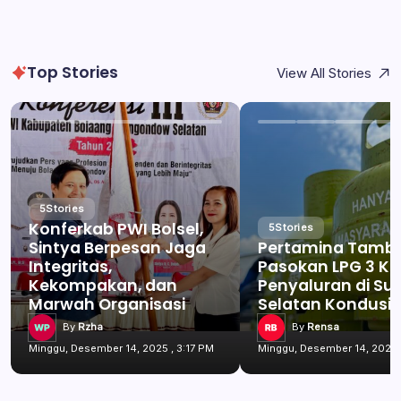
Top Stories
View All Stories
5
Stories
Konferkab PWI Bolsel,
5
Stories
Sintya Berpesan Jaga
Pertamina Tamb
Integritas,
Pasokan LPG 3 Kg
Kekompakan, dan
Penyaluran di Su
Marwah Organisasi
Selatan Kondusif
By
Rzha
By
Rensa
Minggu, Desember 14, 2025 , 3:17 PM
Minggu, Desember 14, 2025 ,