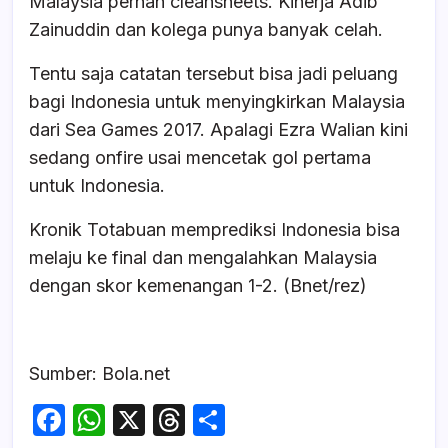
Malaysia pernah cleansheets. Kinerja Adib
Zainuddin dan kolega punya banyak celah.
Tentu saja catatan tersebut bisa jadi peluang
bagi Indonesia untuk menyingkirkan Malaysia
dari Sea Games 2017. Apalagi Ezra Walian kini
sedang onfire usai mencetak gol pertama
untuk Indonesia.
Kronik Totabuan memprediksi Indonesia bisa
melaju ke final dan mengalahkan Malaysia
dengan skor kemenangan 1-2. (Bnet/rez)
Sumber: Bola.net
F
W
X
T
S