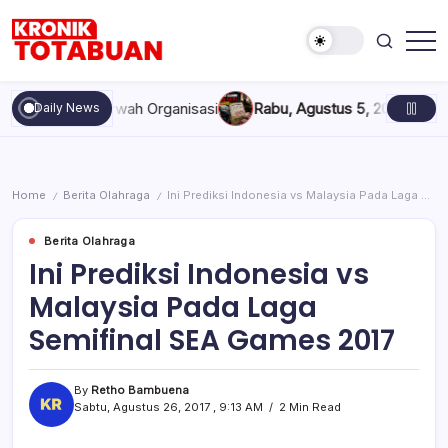
Skip
to
content
Berita
Kronik
Terkini
Totabuan
hari
n Marwah Organisasi
Rabu, Agustus 5, 2026 , 11:44 AM
Anak Ka
Daily News
ini
Kronik
Totabuan
Home
Berita Olahraga
Ini Prediksi Indonesia vs Malaysia Pada Laga Semifinal SEA Games 2017
/
/
Berita Olahraga
Ini Prediksi Indonesia vs
Malaysia Pada Laga
Semifinal SEA Games 2017
By
Retho Bambuena
Sabtu, Agustus 26, 2017 , 9:13 AM
2 Min Read