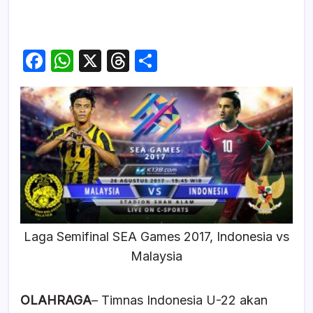
F
W
X
T
S
a
h
hr
h
c
at
e
ar
e
s
a
e
b
A
d
o
p
s
o
p
k
Laga Semifinal SEA Games 2017, Indonesia vs
Malaysia
OLAHRAGA
– Timnas Indonesia U-22 akan