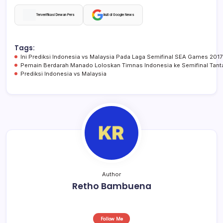
a
h
hr
h
c
at
e
ar
Terverifikasi Dewan Pers
Ikuti di Google News
e
s
a
e
b
A
d
Tags:
Ini Prediksi Indonesia vs Malaysia Pada Laga Semifinal SEA Games 2017
o
p
s
Pemain Berdarah Manado Loloskan Timnas Indonesia ke Semifinal Tant
Prediksi Indonesia vs Malaysia
o
p
k
Author
Retho Bambuena
Follow Me