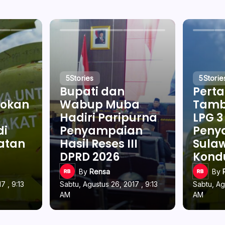
5
Stories
5
Storie
Bupati dan
Pert
okan
Wabup Muba
Tamb
Hadiri Paripurna
LPG 3
di
Penyampaian
Penya
latan
Hasil Reses III
Sulaw
DPRD 2026
Kond
By
Rensa
By
7 , 9:13
Sabtu, Agustus 26, 2017 , 9:13
Sabtu, Ag
AM
AM