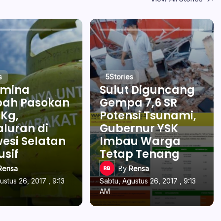
s
5
Stories
amina
Sulut Diguncang
ah Pasokan
Gempa 7,6 SR
 Kg,
Potensi Tsunami,
luran di
Gubernur YSK
esi Selatan
Imbau Warga
usif
Tetap Tenang
Rensa
By
Rensa
ustus 26, 2017 , 9:13
Sabtu, Agustus 26, 2017 , 9:13
AM