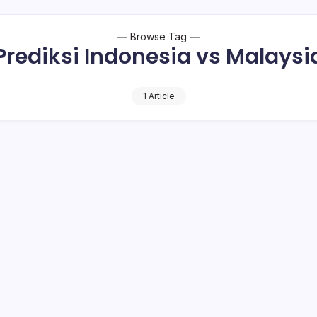
Browse Tag
Prediksi Indonesia vs Malaysi
1 Article
rediksi Indonesia vs Malaysia Pada Laga
inal SEA Games 2017
2 Min Read
o Bambuena
– Timnas Indonesia U-22 akan menjalani laga semifinal Sea