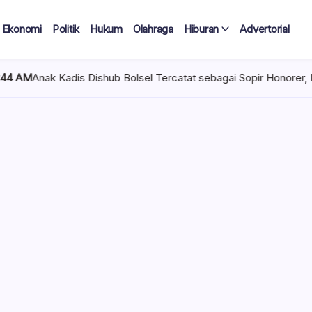
Ekonomi
Politik
Hukum
Olahraga
Hiburan
Advertorial
shub Bolsel Tercatat sebagai Sopir Honorer, Diduga Tak Pernah Be
 Tercatat
Diduga Tak
lan Terima
 mencuat di lingkungan
el). Kepala Dinas
n diduga mengangkat anak