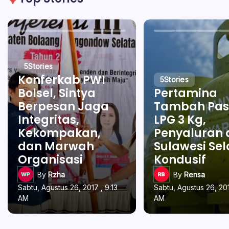
5
Stories
Konferkab PWI
5
Stories
Bolsel, Sintya
Pertamina
Berpesan Jaga
Tambah Pas
Integritas,
LPG 3 Kg,
Kekompakan,
Penyaluran 
dan Marwah
Sulawesi Se
Organisasi
Kondusif
By
Rzha
By
Rensa
Sabtu, Agustus 26, 2017 , 9:13
Sabtu, Agustus 26, 201
AM
AM