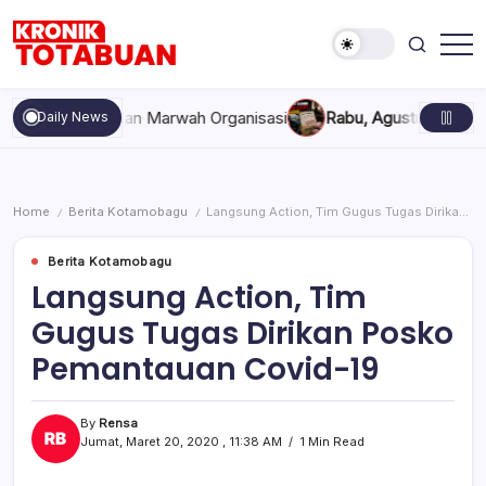
Skip
to
content
Berita
Kronik
Terkini
Totabuan
hari
kompakan, dan Marwah Organisasi
Rabu, Agustus 5, 2026 , 11:
Daily News
ini
Kronik
Totabuan
Home
Berita Kotamobagu
Langsung Action, Tim Gugus Tugas Dirikan Posko Pemantauan Covid-19
/
/
Berita Kotamobagu
Langsung Action, Tim
Gugus Tugas Dirikan Posko
Pemantauan Covid-19
By
Rensa
Jumat, Maret 20, 2020 , 11:38 AM
1 Min Read