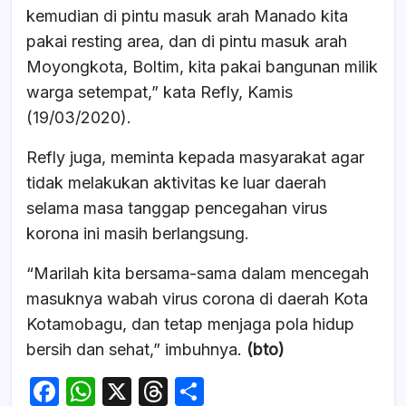
kemudian di pintu masuk arah Manado kita
pakai resting area, dan di pintu masuk arah
Moyongkota, Boltim, kita pakai bangunan milik
warga setempat,” kata Refly, Kamis
(19/03/2020).
Refly juga, meminta kepada masyarakat agar
tidak melakukan aktivitas ke luar daerah
selama masa tanggap pencegahan virus
korona ini masih berlangsung.
“Marilah kita bersama-sama dalam mencegah
masuknya wabah virus corona di daerah Kota
Kotamobagu, dan tetap menjaga pola hidup
bersih dan sehat,” imbuhnya.
(bto)
F
W
X
T
S