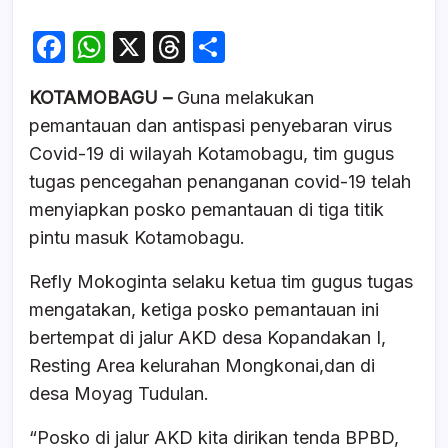
F
W
X
T
S
a
h
hr
h
KOTAMOBAGU –
Guna melakukan
c
at
e
ar
pemantauan dan antispasi penyebaran virus
e
s
a
e
Covid-19 di wilayah Kotamobagu, tim gugus
b
A
d
tugas pencegahan penanganan covid-19 telah
o
p
s
menyiapkan posko pemantauan di tiga titik
o
p
pintu masuk Kotamobagu.
k
Refly Mokoginta selaku ketua tim gugus tugas
mengatakan, ketiga posko pemantauan ini
bertempat di jalur AKD desa Kopandakan I,
Resting Area kelurahan Mongkonai,dan di
desa Moyag Tudulan.
“Posko di jalur AKD kita dirikan tenda BPBD,