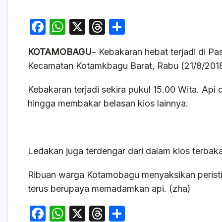
F
W
X
T
S
a
h
hr
h
KOTAMOBAGU
– Kebakaran hebat terjadi di 
c
at
e
ar
Kecamatan Kotamkbagu Barat, Rabu (21/8/2018
e
s
a
e
b
A
d
Kebakaran terjadi sekira pukul 15.00 Wita. Api 
o
p
s
hingga membakar belasan kios lainnya.
o
p
k
Ledakan juga terdengar dari dalam kios terbak
Ribuan warga Kotamobagu menyaksikan peristiw
terus berupaya memadamkan api. (zha)
F
W
X
T
S