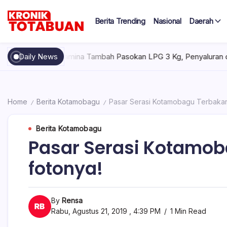
Skip
to
Berita Trending
Nasional
Daerah
content
Berita
Kronik
Terkini
hari
Totabuan
 AM
Pertamina Tambah Pasokan LPG 3 Kg, Penyaluran di Sulawesi 
Daily News
ini
Kronik
Totabuan
Home
Berita Kotamobagu
Pasar Serasi Kotamobagu Terbakar. 
/
/
Berita Kotamobagu
Pasar Serasi Kotamoba
fotonya!
By
Rensa
Rabu, Agustus 21, 2019 , 4:39 PM
1 Min Read