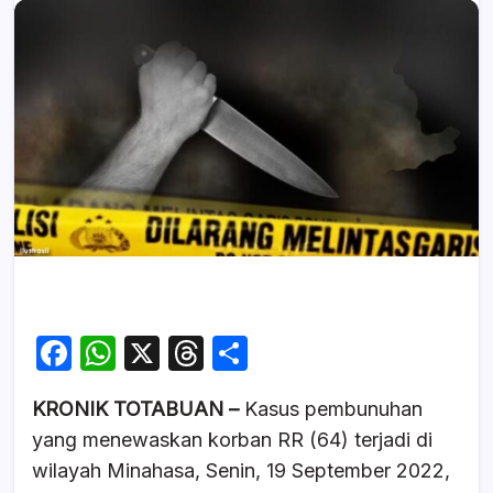
F
W
X
T
S
a
h
hr
h
KRONIK TOTABUAN –
Kasus pembunuhan
c
at
e
ar
yang menewaskan korban RR (64) terjadi di
e
s
a
e
wilayah Minahasa, Senin, 19 September 2022,