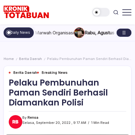
Skip
to
content
Berita
Kronik
Terkini
Totabuan
hari
kan, dan Marwah Organisasi
Rabu, Agustus 5, 2026 , 11:44 AM
Daily News
ini
Kronik
Totabuan
Home
Berita Daerah
Pelaku Pembunuhan Paman Sendiri Berhasil Diamankan Polisi
/
/
Berita Daerah
Breaking News
Pelaku Pembunuhan
Paman Sendiri Berhasil
Diamankan Polisi
By
Rensa
Selasa, September 20, 2022 , 9:17 AM
1 Min Read