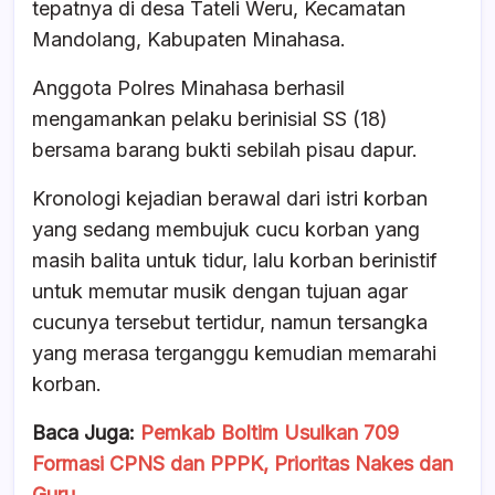
b
A
d
tepatnya di desa Tateli Weru, Kecamatan
o
p
s
Mandolang, Kabupaten Minahasa.
o
p
Anggota Polres Minahasa berhasil
k
mengamankan pelaku berinisial SS (18)
bersama barang bukti sebilah pisau dapur.
Kronologi kejadian berawal dari istri korban
yang sedang membujuk cucu korban yang
masih balita untuk tidur, lalu korban berinistif
untuk memutar musik dengan tujuan agar
cucunya tersebut tertidur, namun tersangka
yang merasa terganggu kemudian memarahi
korban.
Baca Juga:
Pemkab Boltim Usulkan 709
Formasi CPNS dan PPPK, Prioritas Nakes dan
Guru