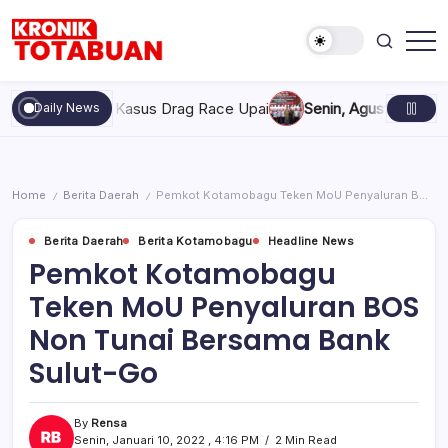
Skip
to
content
Berita
Kronik
Terkini
Totabuan
hari
bil Alih Kasus Drag Race Upai
Senin, Agustus 10, 2026 , 1:2
Daily News
ini
Kronik
Totabuan
Home
Berita Daerah
Pemkot Kotamobagu Teken MoU Penyaluran BOS Non Tunai Bersama Bank Sulut-Go
/
/
Berita Daerah
Berita Kotamobagu
Headline News
Pemkot Kotamobagu
Teken MoU Penyaluran BOS
Non Tunai Bersama Bank
Sulut-Go
By
Rensa
Senin, Januari 10, 2022 , 4:16 PM
2 Min Read