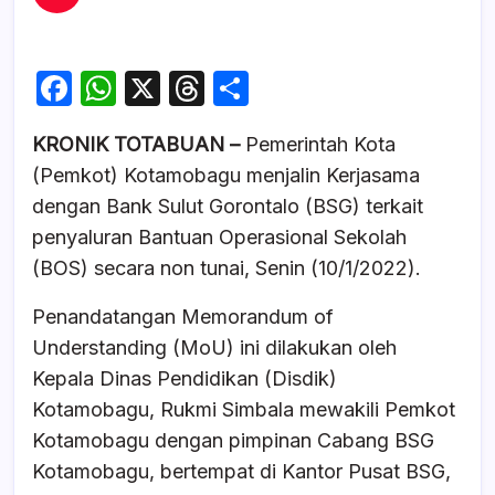
F
W
X
T
S
a
h
hr
h
KRONIK TOTABUAN –
Pemerintah Kota
c
at
e
ar
(Pemkot) Kotamobagu menjalin Kerjasama
e
s
a
e
dengan Bank Sulut Gorontalo (BSG) terkait
b
A
d
penyaluran Bantuan Operasional Sekolah
o
p
s
(BOS) secara non tunai, Senin (10/1/2022).
o
p
Penandatangan Memorandum of
k
Understanding (MoU) ini dilakukan oleh
Kepala Dinas Pendidikan (Disdik)
Kotamobagu, Rukmi Simbala mewakili Pemkot
Kotamobagu dengan pimpinan Cabang BSG
Kotamobagu, bertempat di Kantor Pusat BSG,