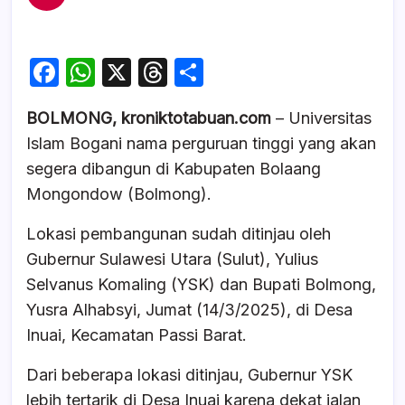
F
W
X
T
S
a
h
hr
h
BOLMONG, kroniktotabuan.com
– Universitas
c
at
e
ar
Islam Bogani nama perguruan tinggi yang akan
e
s
a
e
segera dibangun di Kabupaten Bolaang
b
A
d
Mongondow (Bolmong).
o
p
s
Lokasi pembangunan sudah ditinjau oleh
o
p
Gubernur Sulawesi Utara (Sulut), Yulius
k
Selvanus Komaling (YSK) dan Bupati Bolmong,
Yusra Alhabsyi, Jumat (14/3/2025), di Desa
Inuai, Kecamatan Passi Barat.
Dari beberapa lokasi ditinjau, Gubernur YSK
lebih tertarik di Desa Inuai karena dekat jalan