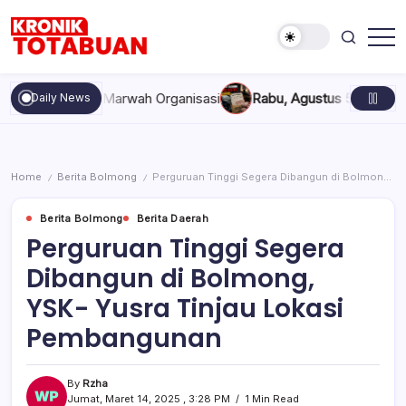
Skip
to
content
Berita
Kronik
Terkini
Totabuan
hari
akan, dan Marwah Organisasi
Rabu, Agustus 5, 2026 , 11:44 A
Daily News
ini
Kronik
Totabuan
Home
Berita Bolmong
Perguruan Tinggi Segera Dibangun di Bolmong, YSK- Yusra Tinjau Lokasi Pembangunan
/
/
Berita Bolmong
Berita Daerah
Perguruan Tinggi Segera
Dibangun di Bolmong,
YSK- Yusra Tinjau Lokasi
Pembangunan
By
Rzha
Jumat, Maret 14, 2025 , 3:28 PM
1 Min Read