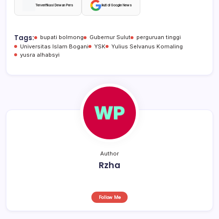
c
at
e
ar
Terverifikasi Dewan Pers
Ikuti di Google News
e
s
a
e
b
A
d
Tags:
bupati bolmong
Gubernur Sulut
perguruan tinggi
Universitas Islam Bogani
YSK
Yulius Selvanus Komaling
o
p
s
yusra alhabsyi
o
p
k
Author
Rzha
Follow Me