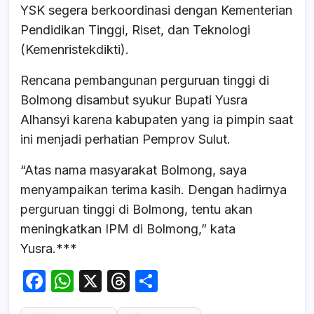
YSK segera berkoordinasi dengan Kementerian
Pendidikan Tinggi, Riset, dan Teknologi
(Kemenristekdikti).
Rencana pembangunan perguruan tinggi di
Bolmong disambut syukur Bupati Yusra
Alhansyi karena kabupaten yang ia pimpin saat
ini menjadi perhatian Pemprov Sulut.
“Atas nama masyarakat Bolmong, saya
menyampaikan terima kasih. Dengan hadirnya
perguruan tinggi di Bolmong, tentu akan
meningkatkan IPM di Bolmong,” kata
Yusra.***
F
W
X
T
S
a
h
hr
h