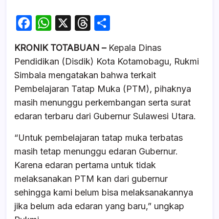
F
W
X
T
S
a
h
hr
h
KRONIK TOTABUAN –
Kepala Dinas
c
at
e
ar
Pendidikan (Disdik) Kota Kotamobagu, Rukmi
e
s
a
e
Simbala mengatakan bahwa terkait
b
A
d
Pembelajaran Tatap Muka (PTM), pihaknya
o
p
s
masih menunggu perkembangan serta surat
o
p
edaran terbaru dari Gubernur Sulawesi Utara.
k
“Untuk pembelajaran tatap muka terbatas
masih tetap menunggu edaran Gubernur.
Karena edaran pertama untuk tidak
melaksanakan PTM kan dari gubernur
sehingga kami belum bisa melaksanakannya
jika belum ada edaran yang baru,” ungkap