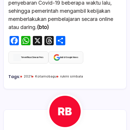
penyebaran Covid-19 beberapa waktu lalu,
sehingga pemerintah mengambil kebijakan
memberlakukan pembelajaran secara online
atau daring.
(bto)
F
W
X
T
S
a
h
hr
h
c
at
e
ar
Terverifikasi Dewan Pers
Ikuti di Google News
e
s
a
e
b
A
d
Tags:
2021
Kotamobagu
rukmi simbala
o
p
s
o
p
k