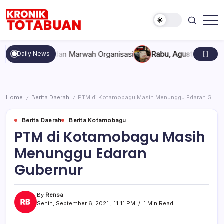
Skip
to
content
Berita
Kronik
Terkini
Totabuan
hari
ekompakan, dan Marwah Organisasi
Rabu, Agustus 5, 2026 , 1
Daily News
ini
Kronik
Totabuan
Home
Berita Daerah
PTM di Kotamobagu Masih Menunggu Edaran Gubernur
/
/
Berita Daerah
Berita Kotamobagu
PTM di Kotamobagu Masih
Menunggu Edaran
Gubernur
By
Rensa
Senin, September 6, 2021 , 11:11 PM
1 Min Read