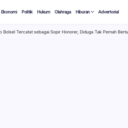
Ekonomi
Politik
Hukum
Olahraga
Hiburan
Advertorial
gai Sopir Honorer, Diduga Tak Pernah Bertugas Tiap Bulan Terima 
 Tercatat
Diduga Tak
lan Terima
 mencuat di lingkungan
el). Kepala Dinas
n diduga mengangkat anak