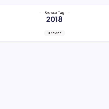
Browse Tag
2018
3 Articles
ihak Apple
 membuat heboh jagat maya, lantaran Apple menyebut hal itu seba
rena lengkungan di iPad tersebut…