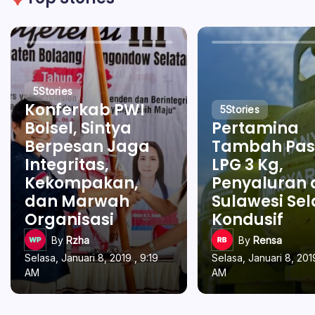
5
Stories
Konferkab PWI
5
Stories
Bolsel, Sintya
Pertamina
Berpesan Jaga
Tambah Pas
Integritas,
LPG 3 Kg,
Kekompakan,
Penyaluran 
dan Marwah
Sulawesi Se
Organisasi
Kondusif
By
Rzha
By
Rensa
Selasa, Januari 8, 2019 , 9:19
Selasa, Januari 8, 2019
AM
AM