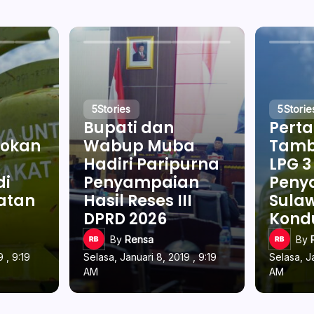
5
Stories
5
Storie
Bupati dan
Pert
okan
Wabup Muba
Tamb
Hadiri Paripurna
LPG 3
di
Penyampaian
Penya
latan
Hasil Reses III
Sulaw
DPRD 2026
Kond
By
Rensa
By
 , 9:19
Selasa, Januari 8, 2019 , 9:19
Selasa, Ja
AM
AM