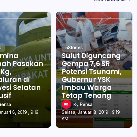
s
5
Stories
amina
Sulut Diguncang
ah Pasokan
Gempa 7,6 SR
 Kg,
Potensi Tsunami,
luran di
Gubernur YSK
esi Selatan
Imbau Warga
usif
Tetap Tenang
Rensa
By
Rensa
nuari 8, 2019 , 9:19
Selasa, Januari 8, 2019 , 9:19
AM