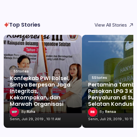
Top Stories
View All Stories
5
Stories
Konferkab PWI Bolsel,
5
Stories
Sintya Berpesan Jaga
Pertamina Tamb
Integritas,
Pasokan LPG 3 Kg
Kekompakan, dan
Penyaluran di Su
Marwah Organisasi
Selatan Kondusif
By
Rzha
By
Rensa
Senin, Juli 29, 2019 , 10:11 AM
Senin, Juli 29, 2019 , 10:11 