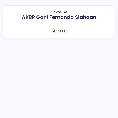
Browse Tag
AKBP Gani Fernando Siahaan
2 Articles
Dua Penambang Asal Toruakat
Tewas di Lokasi PETI Bakan
1 Min Read
By
Rensa
BOLMONG– Candra Sabir atau Ang (33) dan Suendri
Anggol atau Su’ (41), penambang emas asal Desa
Toruakat, Kecamatan Dumoga Timur, tewas tertimbun