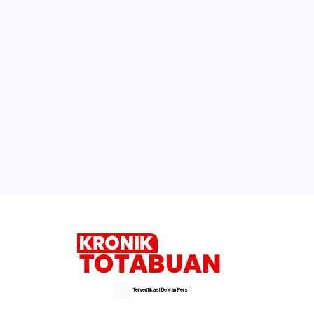
Selain Suharjo, Dua Mantan Kabag
Umum Pemkab Bolmong Juga Dipecat
Video ‘Panas’ Vanessa Angel Banyak
Dicari. Ada Durasi Panjang dan 1 Menit
Kotamobagu Terima Hibah RTH dari
Kementerian PUPR
Selengkapnya
Terverifikasi Dewan Pers